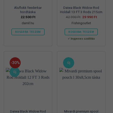
Aluflokk feederkar
Daiwa Black Widow Rod
hordtáska
Holdall 13 FT 3 Rods 215cm
Original
Current
22 500
Ft
42 990
Ft
29 990
Ft
price
price
damil.hu
Fishingoutlet
was:
is:
42
29
990 Ft.
990 Ft.
KOSÁRBA TESZEM
KOSÁRBA TESZEM
Ingyenes szállítás
-30%
Új
Új
Daiwa Black Widow Rod
Mivardi premium spool