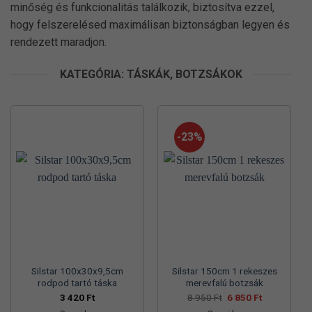
minőség és funkcionalitás találkozik, biztosítva ezzel,
hogy felszerelésed maximálisan biztonságban legyen és
rendezett maradjon.
KATEGÓRIA: TÁSKÁK, BOTZSÁKOK
-23%
Silstar 100x30x9,5cm
Silstar 150cm 1 rekeszes
rodpod tartó táska
merevfalú botzsák
Original
Current
3 420
Ft
8 950
Ft
6 850
Ft
price
price