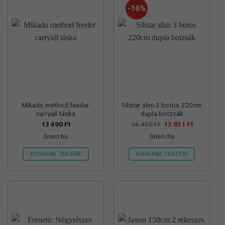
-16%
Mikado method feeder
Silstar slim 3 botos 220cm
carryall táska
dupla botzsák
Original
Current
13 490
Ft
16 450
Ft
13 851
Ft
price
price
Sneci.hu
Sneci.hu
was:
is:
16
13
450 Ft.
851 Ft.
KOSÁRBA TESZEM
KOSÁRBA TESZEM