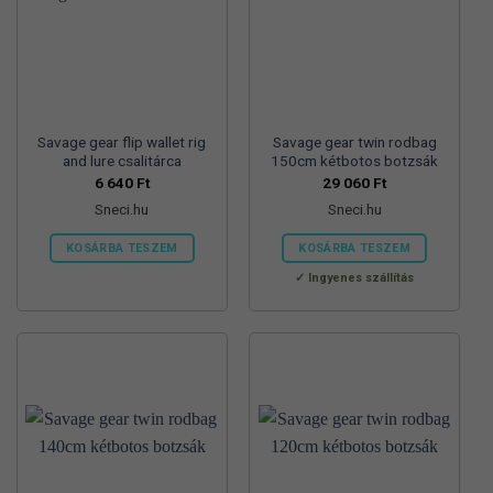
Savage gear flip wallet rig
Savage gear twin rodbag
and lure csalitárca
150cm kétbotos botzsák
6 640
Ft
29 060
Ft
Sneci.hu
Sneci.hu
KOSÁRBA TESZEM
KOSÁRBA TESZEM
Ingyenes szállítás