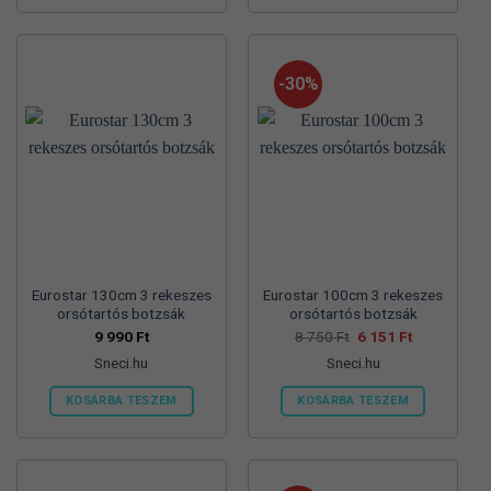
-30%
Eurostar 130cm 3 rekeszes
Eurostar 100cm 3 rekeszes
orsótartós botzsák
orsótartós botzsák
Original
Current
9 990
Ft
8 750
Ft
6 151
Ft
price
price
Sneci.hu
Sneci.hu
was:
is:
8
6
750 Ft.
151 Ft.
KOSÁRBA TESZEM
KOSÁRBA TESZEM