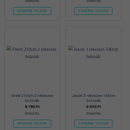
Sneci.hu
Sneci.hu
was:
is:
8
6
950 Ft.
850 Ft.
KOSÁRBA TESZEM
KOSÁRBA TESZEM
Oreel 210cm 2 rekeszes
Jaxon 3 rekeszes 140cm
botzsák
botzsák
8 780
Ft
6 930
Ft
Sneci.hu
Sneci.hu
KOSÁRBA TESZEM
KOSÁRBA TESZEM