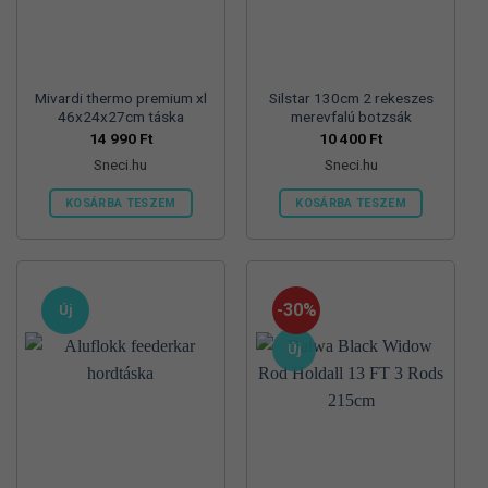
termékoldalon
választhatók
ki
Mivardi thermo premium xl
Silstar 130cm 2 rekeszes
46x24x27cm táska
merevfalú botzsák
14 990
Ft
10 400
Ft
Sneci.hu
Sneci.hu
KOSÁRBA TESZEM
KOSÁRBA TESZEM
-30%
Új
Új