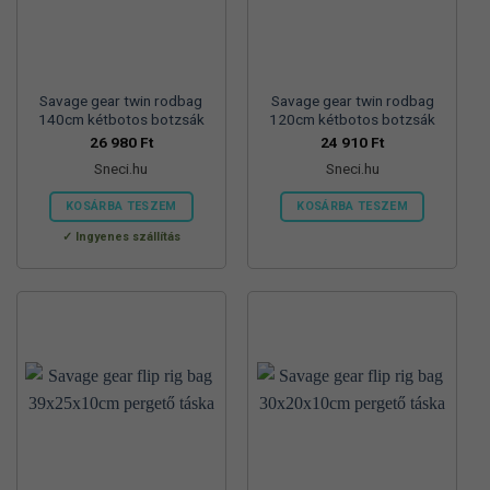
Savage gear twin rodbag
Savage gear twin rodbag
140cm kétbotos botzsák
120cm kétbotos botzsák
26 980
Ft
24 910
Ft
Sneci.hu
Sneci.hu
KOSÁRBA TESZEM
KOSÁRBA TESZEM
Ingyenes szállítás