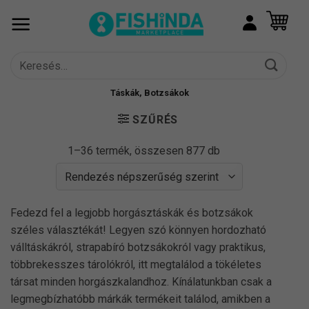
Skip
to
content
Keresés
a
következőre:
Táskák, Botzsákok
SZŰRÉS
Sorted
1–36 termék, összesen 877 db
by
popularity
Fedezd fel a legjobb horgásztáskák és botzsákok
széles választékát! Legyen szó könnyen hordozható
válltáskákról, strapabíró botzsákokról vagy praktikus,
többrekesszes tárolókról, itt megtalálod a tökéletes
társat minden horgászkalandhoz. Kínálatunkban csak a
legmegbízhatóbb márkák termékeit találod, amikben a