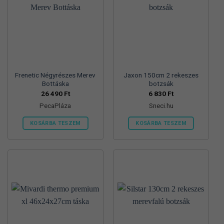
Frenetic Négyrészes Merev
Jaxon 150cm 2 rekeszes
Bottáska
botzsák
26 490
Ft
6 830
Ft
PecaPláza
Sneci.hu
KOSÁRBA TESZEM
KOSÁRBA TESZEM
Ennek
a
terméknek
több
variációja
van.
A
változatok
a