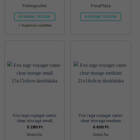
price
price
Fishingoutlet
PecaPláza
was:
is:
49
35
490 Ft.
990 Ft.
KOSÁRBA TESZEM
KOSÁRBA TESZEM
Ennek
Ingyenes szállítás
a
terméknek
több
variációja
van.
A
változatok
a
termékoldalon
választhatók
ki
Fox rage voyager camo
Fox rage voyager camo
clear storage small
clear storage medium
15x15x6cm tárolótáska
21x16x8cm tárolótáska
5 280
Ft
6 600
Ft
Sneci.hu
Sneci.hu