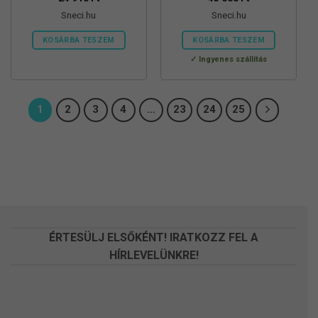
Sneci.hu
Sneci.hu
KOSÁRBA TESZEM
KOSÁRBA TESZEM
Ingyenes szállítás
1
2
3
4
…
23
24
25
ÉRTESÜLJ ELSŐKÉNT! IRATKOZZ FEL A
HÍRLEVELÜNKRE!