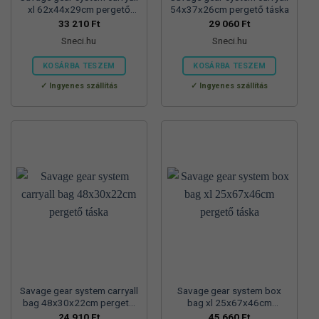
xl 62x44x29cm pergető
54x37x26cm pergető táska
táska
33 210
Ft
29 060
Ft
Sneci.hu
Sneci.hu
KOSÁRBA TESZEM
KOSÁRBA TESZEM
Ingyenes szállítás
Ingyenes szállítás
Savage gear system carryall
Savage gear system box
bag 48x30x22cm pergető
bag xl 25x67x46cm
táska
pergető táska
24 910
Ft
45 660
Ft