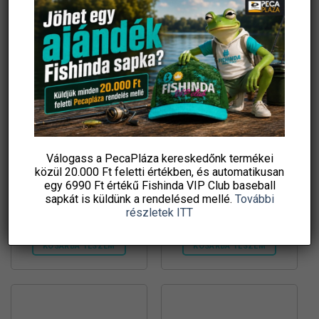
-42%
Válogass a PecaPláza kereskedőnk termékei
közül
20.000 Ft feletti
értékben, és automatikusan
KIÁRUSÍTÁS Botzsák
Trabucco Gnt Match Eva
egy 6990 Ft értékű
Fishinda VIP Club baseball
Delphin HAZARD – 150cm
Keepnet Bag XL, száktartó
sapkát
is küldünk a rendelésed mellé.
További
Original
Current
27 579
Ft
15 990
Ft
26 410
Ft
részletek ITT
price
price
Fishingoutlet
damil.hu
was:
is:
27
15
579 Ft.
990 Ft.
KOSÁRBA TESZEM
KOSÁRBA TESZEM