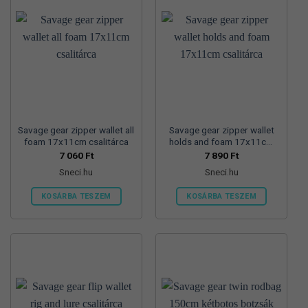
Savage gear zipper wallet all
Savage gear zipper wallet
foam 17x11cm csalitárca
holds and foam 17x11cm
csalitárca
7 060
Ft
7 890
Ft
Sneci.hu
Sneci.hu
KOSÁRBA TESZEM
KOSÁRBA TESZEM