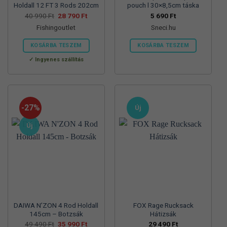
Holdall 12 FT 3 Rods 202cm
pouch l 30×8,5cm táska
Original
Current
40 990
Ft
28 790
Ft
5 690
Ft
price
price
Fishingoutlet
Sneci.hu
was:
is:
40
28
990 Ft.
790 Ft.
KOSÁRBA TESZEM
KOSÁRBA TESZEM
Ingyenes szállítás
-27%
Új
Új
DAIWA N’ZON 4 Rod Holdall
FOX Rage Rucksack
145cm – Botzsák
Hátizsák
Original
Current
49 490
Ft
35 990
Ft
29 490
Ft