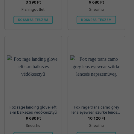
3 390
Ft
9 680
Ft
Fishingoutlet
Sneci.hu
KOSÁRBA TESZEM
KOSÁRBA TESZEM
Fox rage landing glove left
Fox rage trans camo grey
s-m balkezes védőkesztyű
lens eyewear szürke lencsés
napszemüveg
9 680
Ft
10 120
Ft
Sneci.hu
Sneci.hu