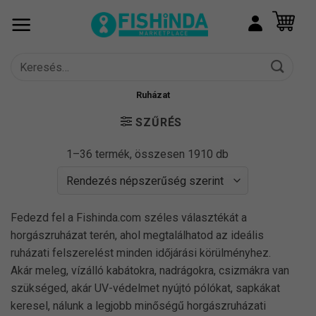
Skip
to
content
Keresés
a
következőre:
Ruházat
SZŰRÉS
Sorted
1–36 termék, összesen 1910 db
by
popularity
Fedezd fel a Fishinda.com széles választékát a
horgászruházat terén, ahol megtalálhatod az ideális
ruházati felszerelést minden időjárási körülményhez.
Akár meleg, vízálló kabátokra, nadrágokra, csizmákra van
szükséged, akár UV-védelmet nyújtó pólókat, sapkákat
keresel, nálunk a legjobb minőségű horgászruházati