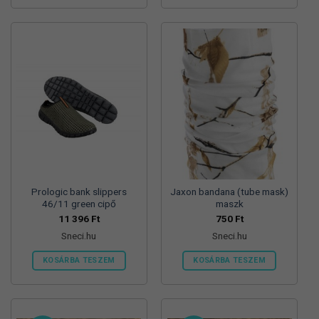
Prologic bank slippers
Jaxon bandana (tube mask)
46/11 green cipő
maszk
11 396
Ft
750
Ft
Sneci.hu
Sneci.hu
KOSÁRBA TESZEM
KOSÁRBA TESZEM