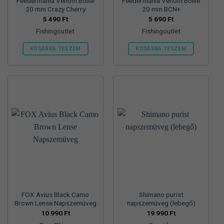
Feedermánia Venom Boilie
Feedermánia Venom Boilie
20 mm Crazy Cherry
20 mm BCN+
5 490
Ft
5 690
Ft
Fishingoutlet
Fishingoutlet
KOSÁRBA TESZEM
KOSÁRBA TESZEM
FOX Avius Black Camo
Shimano purist
Brown Lense Napszemüveg
napszemüveg (lebegő)
10 990
Ft
19 990
Ft