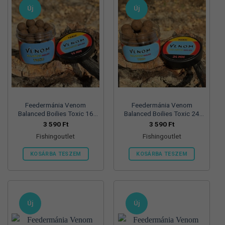
Új
Új
Feedermánia Venom
Feedermánia Venom
Balanced Boilies Toxic 16
Balanced Boilies Toxic 24
mm
mm
3 590
Ft
3 590
Ft
Fishingoutlet
Fishingoutlet
KOSÁRBA TESZEM
KOSÁRBA TESZEM
Új
Új