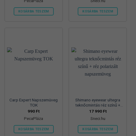
PecaPláza
Sneci.hu
KOSÁRBA TESZEM
KOSÁRBA TESZEM
Ennek
a
terméknek
több
variációja
van.
A
változatok
a
termékoldalon
választhatók
ki
Carp Expert Napszemüveg
Shimano eyewear ultegra
TOK
teknőcmintás réz színű +
réz polarizált napszemüveg
990
Ft
17 990
Ft
PecaPláza
Sneci.hu
KOSÁRBA TESZEM
KOSÁRBA TESZEM