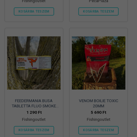
Fishingoutlet
PecaPláza
KOSÁRBA TESZEM
KOSÁRBA TESZEM
Ennek
a
terméknek
több
variációja
van.
A
változatok
a
termékoldalon
választhatók
ki
FEEDERMANIA BUSA
VENOM BOILIE TOXIC
TABLETTA FLUO SMOKE
20MM
NORMÁL OLDÓDÁSÚ
1 290
Ft
5 690
Ft
SÁRGA – YELLOW
Fishingoutlet
Fishingoutlet
KOSÁRBA TESZEM
KOSÁRBA TESZEM