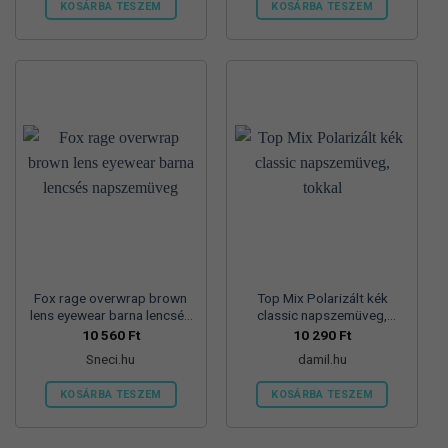
KOSÁRBA TESZEM
KOSÁRBA TESZEM
Fox rage overwrap brown
Top Mix Polarizált kék
lens eyewear barna lencsés
classic napszemüveg,
napszemüveg
tokkal
10 560
Ft
10 290
Ft
Sneci.hu
damil.hu
KOSÁRBA TESZEM
KOSÁRBA TESZEM