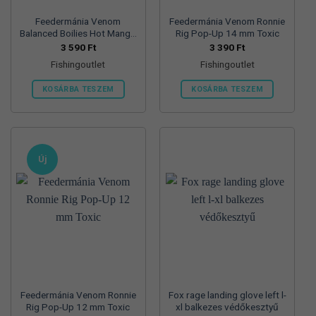
Feedermánia Venom
Feedermánia Venom Ronnie
Balanced Boilies Hot Mango
Rig Pop-Up 14 mm Toxic
20 mm
3 590
Ft
3 390
Ft
Fishingoutlet
Fishingoutlet
KOSÁRBA TESZEM
KOSÁRBA TESZEM
Új
Feedermánia Venom Ronnie
Fox rage landing glove left l-
Rig Pop-Up 12 mm Toxic
xl balkezes védőkesztyű