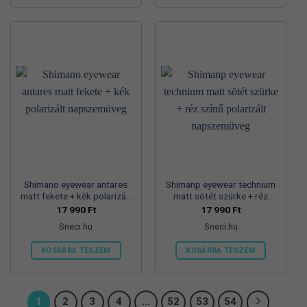
Ennek
a
terméknek
több
variációja
van.
A
változatok
a
termékoldalon
választhatók
ki
Shimano eyewear antares
Shimanp eyewear technium
matt fekete + kék polarizált
matt sötét szürke + réz
napszemüveg
színű polarizált
17 990
Ft
17 990
Ft
napszemüveg
Sneci.hu
Sneci.hu
KOSÁRBA TESZEM
KOSÁRBA TESZEM
1
2
3
4
…
52
53
54