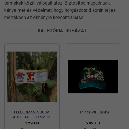
termékek közül válogathatsz. Biztosítsd magadnak a
kényelmet és védelmet, hogy horgászataid során teljes
mértékben az élményre koncentrálhass.
KATEGÓRIA: RUHÁZAT
FEEDERMANIA BUSA
Fishinda VIP Sapka
TABLETTA FLUO SMOKE
NORMÁL OLDÓDÁSÚ PIROS
1 290
Ft
6 990
Ft
– RED