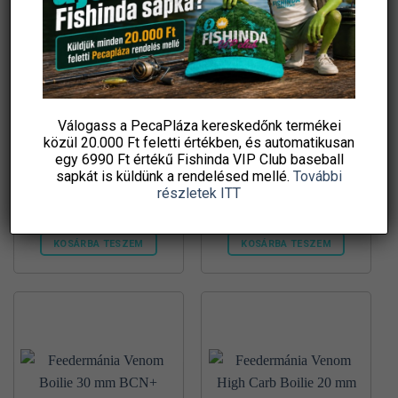
Válogass a PecaPláza kereskedőnk termékei
közül
20.000 Ft feletti
értékben, és automatikusan
Top Mix Polarizált lebegő
Preston Towel kéztörlő
egy 6990 Ft értékű
Fishinda VIP Club baseball
kék napszemüveg, tokkal
sapkát
is küldünk a rendelésed mellé.
További
10 290
Ft
4 720
Ft
részletek ITT
damil.hu
damil.hu
KOSÁRBA TESZEM
KOSÁRBA TESZEM