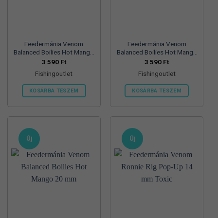
Feedermánia Venom
Feedermánia Venom
Balanced Boilies Hot Mango
Balanced Boilies Hot Mango
30 mm
24 mm
3 590
Ft
3 590
Ft
Fishingoutlet
Fishingoutlet
KOSÁRBA TESZEM
KOSÁRBA TESZEM
Új
Új