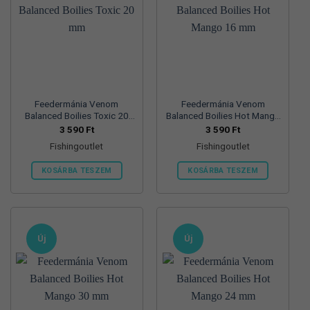
Feedermánia Venom
Feedermánia Venom
Balanced Boilies Toxic 20
Balanced Boilies Hot Mango
mm
16 mm
3 590
Ft
3 590
Ft
Fishingoutlet
Fishingoutlet
KOSÁRBA TESZEM
KOSÁRBA TESZEM
Új
Új