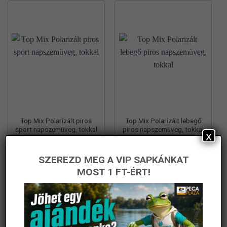
Top Mix Polarizált piros
Top Mix Polarizált lebegő
sport napszemüveg, tokkal
piros napszemüveg, tokkal
x
10 290
Ft
10 290
Ft
damil.hu
damil.hu
SZEREZD MEG A VIP SAPKÁNKAT
MOST 1 FT-ÉRT!
KOSÁRBA TESZEM
KOSÁRBA TESZEM