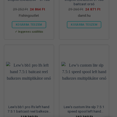
baitcast orsó
Original
Current
Original
Current
29 252
Ft
24 864
Ft
29 260
Ft
24 871
Ft
price
price
price
price
Fishingoutlet
damil.hu
was:
is:
was:
is:
29
24
29
24
252 Ft.
864 Ft.
260 Ft.
871 Ft.
KOSÁRBA TESZEM
KOSÁRBA TESZEM
Ingyenes szállítás
Lew’s bb1 pro lfs left hand
Lew’s custom lite slp 7.5:1
7.5:1 baitcast reel balkezes
speed spool left hand
multiplikátor orsó
balkezes multiplikátor orsó
118 360
Ft
162 360
Ft