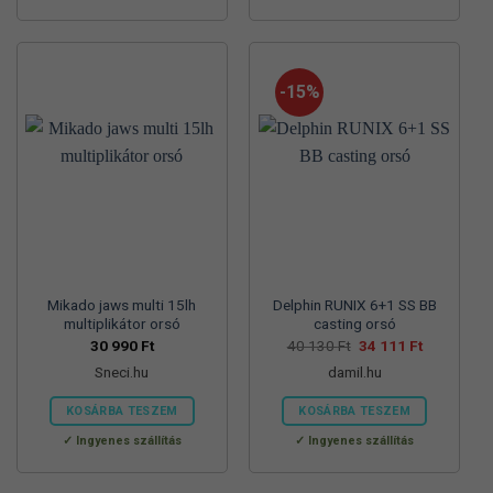
-15%
Mikado jaws multi 15lh
Delphin RUNIX 6+1 SS BB
multiplikátor orsó
casting orsó
Original
Current
30 990
Ft
40 130
Ft
34 111
Ft
price
price
Sneci.hu
damil.hu
was:
is:
40
34
130 Ft.
111 Ft.
KOSÁRBA TESZEM
KOSÁRBA TESZEM
Ingyenes szállítás
Ingyenes szállítás