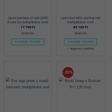
Jaxon perseus xt reel 2000
Lew’s kvd elite casting reel
5-owc 0x multiplikátor orsó
multiplikátor orsó
17 760
Ft
83 160
Ft
Sneci.hu
Sneci.hu
KOSÁRBA TESZEM
KOSÁRBA TESZEM
Ingyenes szállítás
-25%