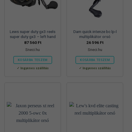
Lews super duty gx3 reels
Dam quick intenze bc lp-l
super duty gx3 – left hand
multiplikátor orsó
87 560
Ft
26 596
Ft
Sneci.hu
Sneci.hu
KOSÁRBA TESZEM
KOSÁRBA TESZEM
Ingyenes szállítás
Ingyenes szállítás