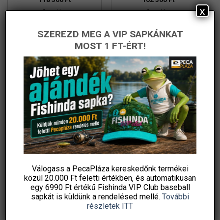
x
Sneci.hu
Sneci.hu
KOSÁRBA TESZEM
KOSÁRBA TESZEM
SZEREZD MEG A VIP SAPKÁNKAT
Ingyenes szállítás
Ingyenes szállítás
MOST 1 FT-ÉRT!
-15%
Válogass a PecaPláza kereskedőnk termékei
közül
20.000 Ft feletti
értékben, és automatikusan
Delphin Rydax SH baitcast
Fox rage warrior casting
egy 6990 Ft értékű
Fishinda VIP Club baseball
orsó
reel multiplikátor orsó
sapkát
is küldünk a rendelésed mellé.
További
Original
Current
28 000
Ft
23 800
Ft
20 240
Ft
részletek ITT
price
price
damil.hu
Sneci.hu
was:
is: