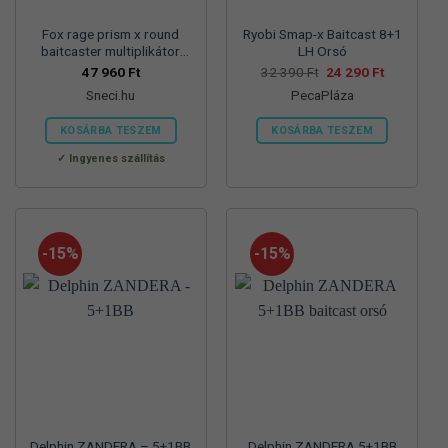
Fox rage prism x round
Ryobi Smap-x Baitcast 8+1
baitcaster multiplikátor
LH Orsó
orsó
Original
Current
47 960
Ft
32 390
Ft
24 290
Ft
price
price
Sneci.hu
PecaPláza
was:
is:
32
24
390 Ft.
290 Ft.
KOSÁRBA TESZEM
KOSÁRBA TESZEM
Ennek
Ingyenes szállítás
a
terméknek
több
variációja
-15%
-15%
van.
A
változatok
a
termékoldalon
választhatók
ki
Delphin ZANDERA – 5+1BB
Delphin ZANDERA 5+1BB