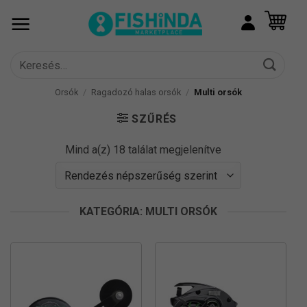
Skip
to
content
Keresés
a
következőre:
Orsók
/
Ragadozó halas orsók
/
Multi orsók
SZŰRÉS
Sorted
Mind a(z) 18 találat megjelenítve
by
popularity
KATEGÓRIA: MULTI ORSÓK