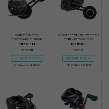
Madcat full force
Madcat dominion low profile
conventional multirolle
multiplikátoros orsó
multiplikátoros orsó
107 950
Ft
107 950
Ft
Sneci.hu
Sneci.hu
KOSÁRBA TESZEM
KOSÁRBA TESZEM
Ingyenes szállítás
Ingyenes szállítás