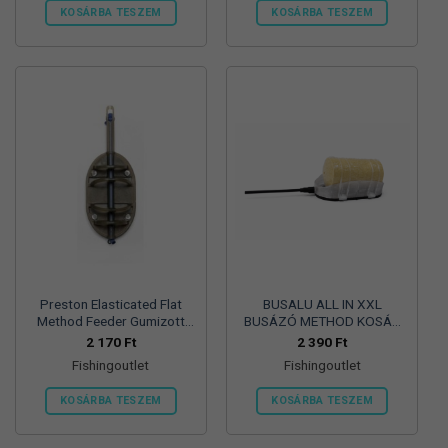
KOSÁRBA TESZEM
KOSÁRBA TESZEM
Preston Elasticated Flat
BUSALU ALL IN XXL
Method Feeder Gumizott
BUSÁZÓ METHOD KOSÁR
Etetőkosár Large 60GR
CRYSTAL – 150gr
2 170
Ft
2 390
Ft
Fishingoutlet
Fishingoutlet
KOSÁRBA TESZEM
KOSÁRBA TESZEM