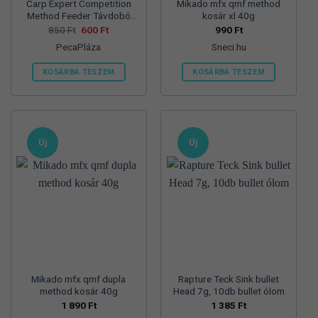
Carp Expert Competition
Mikado mfx qmf method
Method Feeder Távdobó
kosár xl 40g
Etetőkosár
Original
Current
850
Ft
600
Ft
990
Ft
price
price
PecaPláza
Sneci.hu
was:
is:
850 Ft.
600 Ft.
KOSÁRBA TESZEM
KOSÁRBA TESZEM
Ennek
a
terméknek
több
Új
Új
variációja
van.
A
változatok
a
termékoldalon
választhatók
ki
Mikado mfx qmf dupla
Rapture Teck Sink bullet
method kosár 40g
Head 7g, 10db bullet ólom
1 890
Ft
1 385
Ft