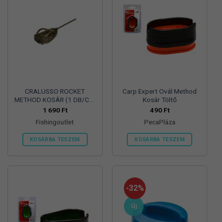
CRALUSSO ROCKET
Carp Expert Ovál Method
METHOD KOSÁR (1 DB/CS)
Kosár Töltő
70 G
1 690
Ft
490
Ft
Fishingoutlet
PecaPláza
KOSÁRBA TESZEM
KOSÁRBA TESZEM
Ennek
a
terméknek
több
-32%
variációja
van.
Új
A