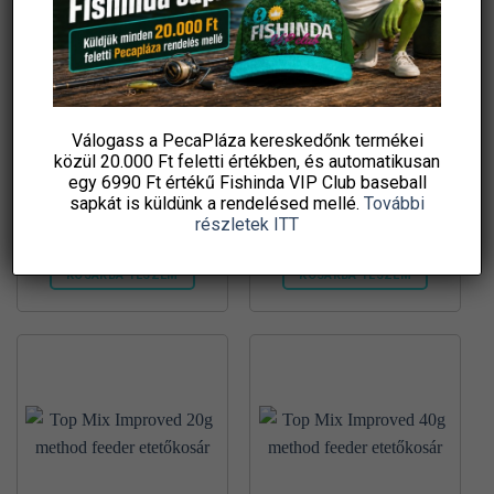
A
változatok
a
termékoldalon
választhatók
ki
Válogass a PecaPláza kereskedőnk termékei
közül
20.000 Ft feletti
értékben, és automatikusan
Top Mix Method feeder
Top Mix Improved 65g
egy 6990 Ft értékű
Fishinda VIP Club baseball
vezető szárny 3db/csg
method feeder etetőkosár
sapkát
is küldünk a rendelésed mellé.
További
880
Ft
1 130
Ft
részletek ITT
damil.hu
damil.hu
KOSÁRBA TESZEM
KOSÁRBA TESZEM