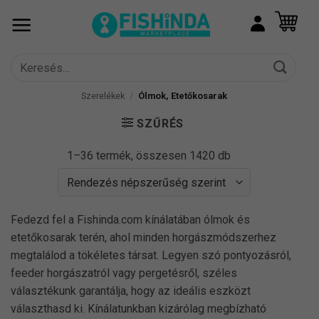
Skip
to
content
Keresés
a
következőre:
Szerelékek
/
Ólmok, Etetőkosarak
SZŰRÉS
Sorted
1–36 termék, összesen 1420 db
by
popularity
Fedezd fel a Fishinda.com kínálatában ólmok és
etetőkosarak terén, ahol minden horgászmódszerhez
megtalálod a tökéletes társat. Legyen szó pontyozásról,
feeder horgászatról vagy pergetésről, széles
választékunk garantálja, hogy az ideális eszközt
választhasd ki. Kínálatunkban kizárólag megbízható