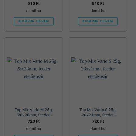
510
Ft
510
Ft
damil.hu
damil.hu
KOSÁRBA TESZEM
KOSÁRBA TESZEM
Top Mix Vario M 25g,
Top Mix Vario S 25g,
28x28mm, feeder
28x21mm, feeder
etetőkosár
etetőkosár
720
Ft
720
Ft
damil.hu
damil.hu