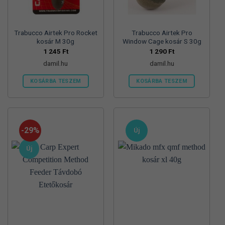
választhatók
választhatók
ki
ki
Trabucco Airtek Pro Rocket
Trabucco Airtek Pro
kosár M 30g
Window Cage kosár S 30g
1 245
Ft
1 290
Ft
damil.hu
damil.hu
KOSÁRBA TESZEM
KOSÁRBA TESZEM
-29%
Új
Új