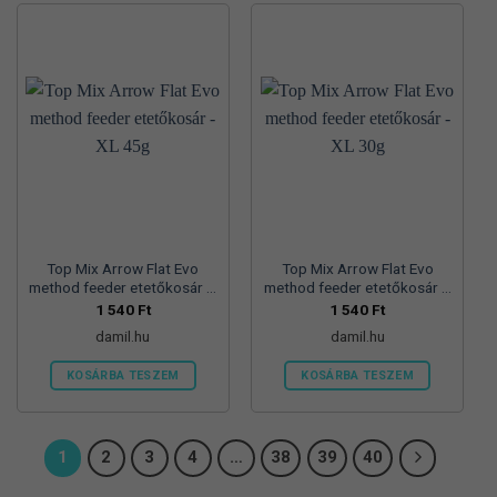
Top Mix Arrow Flat Evo
Top Mix Arrow Flat Evo
method feeder etetőkosár –
method feeder etetőkosár –
XL 45g
XL 30g
1 540
Ft
1 540
Ft
damil.hu
damil.hu
KOSÁRBA TESZEM
KOSÁRBA TESZEM
1
2
3
4
…
38
39
40