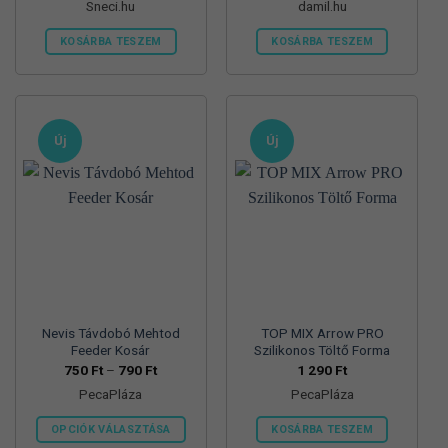
Sneci.hu
damil.hu
KOSÁRBA TESZEM
KOSÁRBA TESZEM
Új
Új
Nevis Távdobó Mehtod
TOP MIX Arrow PRO
Feeder Kosár
Szilikonos Töltő Forma
Ártartomány:
750
Ft
–
790
Ft
1 290
Ft
750 Ft
PecaPláza
PecaPláza
-
790 Ft
OPCIÓK VÁLASZTÁSA
KOSÁRBA TESZEM