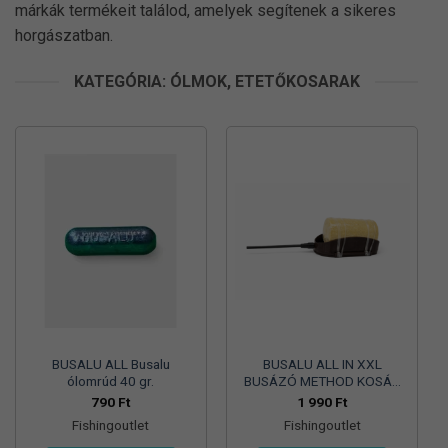
márkák termékeit találod, amelyek segítenek a sikeres
horgászatban.
KATEGÓRIA: ÓLMOK, ETETŐKOSARAK
BUSALU ALL Busalu
BUSALU ALL IN XXL
ólomrúd 40 gr.
BUSÁZÓ METHOD KOSÁR
BROWN- 90gr
790
Ft
1 990
Ft
Fishingoutlet
Fishingoutlet