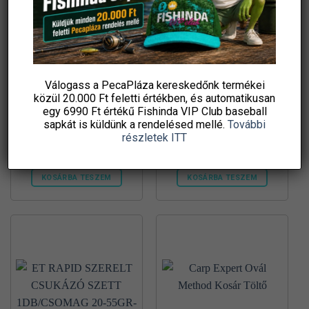
A
változatok
a
termékoldalon
választhatók
Válogass a PecaPláza kereskedőnk termékei
ki
közül
20.000 Ft feletti
értékben, és automatikusan
egy 6990 Ft értékű
Fishinda VIP Club baseball
#8 zebco trophy compó
#4 zebco trophy compó
előkötött horog kék ?
előkötött horog kék ?
sapkát
is küldünk a rendelésed mellé.
További
0,22mm 70cm 8darab
0,25mm 70cm 8darab
részletek ITT
813
Ft
813
Ft
Sneci.hu
Sneci.hu
KOSÁRBA TESZEM
KOSÁRBA TESZEM