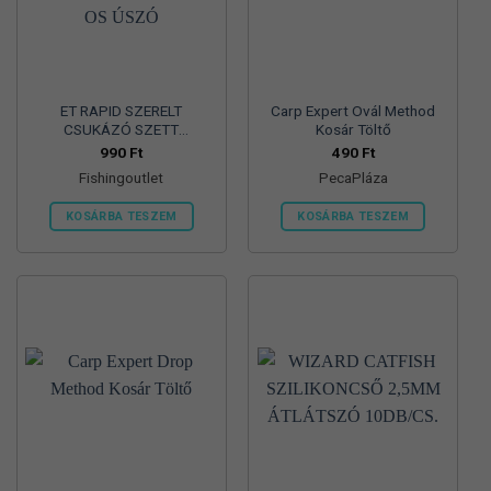
ET RAPID SZERELT
Carp Expert Ovál Method
CSUKÁZÓ SZETT
Kosár Töltő
1DB/CSOMAG 20-55GR-OS
990
Ft
490
Ft
ÚSZÓ
Fishingoutlet
PecaPláza
KOSÁRBA TESZEM
KOSÁRBA TESZEM
Ennek
a
terméknek
több
variációja
van.
A
változatok
a
termékoldalon
választhatók