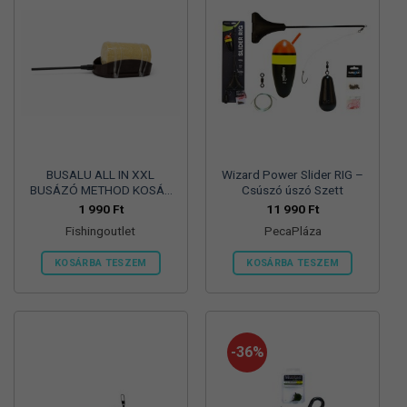
BUSALU ALL IN XXL
Wizard Power Slider RIG –
BUSÁZÓ METHOD KOSÁR
Csúszó úszó Szett
BROWN- 90gr
1 990
Ft
11 990
Ft
Fishingoutlet
PecaPláza
KOSÁRBA TESZEM
KOSÁRBA TESZEM
Ennek
a
terméknek
több
-36%
variációja
van.
A