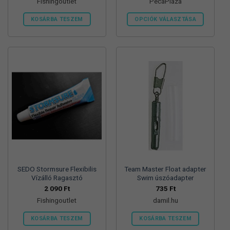
Fishingoutlet
PecaPláza
KOSÁRBA TESZEM
OPCIÓK VÁLASZTÁSA
Ennek
a
terméknek
több
variációja
van.
A
változatok
a
termékoldalon
választhatók
ki
SEDO Stormsure Flexibilis
Team Master Float adapter
Vízálló Ragasztó
Swim úszóadapter
2 090
Ft
735
Ft
Fishingoutlet
damil.hu
KOSÁRBA TESZEM
KOSÁRBA TESZEM