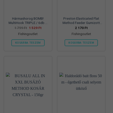
választhatók
választhatók
ki
ki
Hármashorog BOMB!
Preston Elasticated Flat
MultiHook TRIPLE / 6db –
Method Feeder Gumizott
#4
Etetőkosár Large 60GR
Original
Current
1 799
Ft
1 529
Ft
2 170
Ft
price
price
Fishingoutlet
Fishingoutlet
was:
is:
1
1
799 Ft.
529 Ft.
KOSÁRBA TESZEM
KOSÁRBA TESZEM