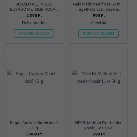
BUSALU ALL IN XXL
Haldorádó bait floss 50 m –
BUSÁZÓ METHOD KOSÁR
égethető csali selyem
CRYSTAL – 150gr
ütköző
2 390
Ft
990
Ft
Fishingoutlet
Sneci.hu
KOSÁRBA TESZEM
KOSÁRBA TESZEM
Fogas Carbon Match úszó
NEVIS Method Flat feeder
12 g
kosár L-es 50 g
3 900
Ft
590
Ft