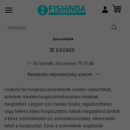
Skip
to
content
Keresés
a
következőre:
Szerelékek
SZŰRÉS
Sorted
1–36 termék, összesen 7619 db
by
popularity
Fedezd fel horgászszerelékeink széles választékát,
amelyek minden horgászmódszerhez kínálnak
megoldást. Legyen szó feeder, bojlis, ragadozóhalas
vagy békés halas horgászatról, nálunk megtalálod azokat
a kész szerelékeket és szerelékrészeket, sikeresebb
lehet a horgászhat. Ezek a szerelékek segítenek