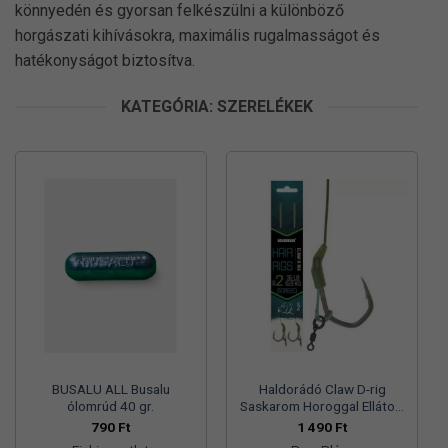
könnyedén és gyorsan felkészülni a különböző
horgászati kihívásokra, maximális rugalmasságot és
hatékonyságot biztosítva.
KATEGÓRIA: SZERELÉKEK
BUSALU ALL Busalu
Haldorádó Claw D-rig
ólomrúd 40 gr.
Saskarom Horoggal Ellátott
Univerzális RIG
790
Ft
1 490
Ft