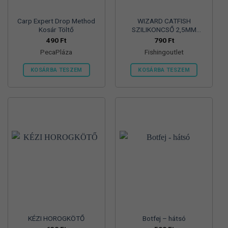
ki
Carp Expert Drop Method
WIZARD CATFISH
Kosár Töltő
SZILIKONCSŐ 2,5MM
ÁTLÁTSZÓ 10DB/CS.
490
Ft
790
Ft
PecaPláza
Fishingoutlet
KOSÁRBA TESZEM
KOSÁRBA TESZEM
Ennek
a
terméknek
több
variációja
van.
A
változatok
a
termékoldalon
választhatók
ki
KÉZI HOROGKÖTŐ
Botfej – hátsó