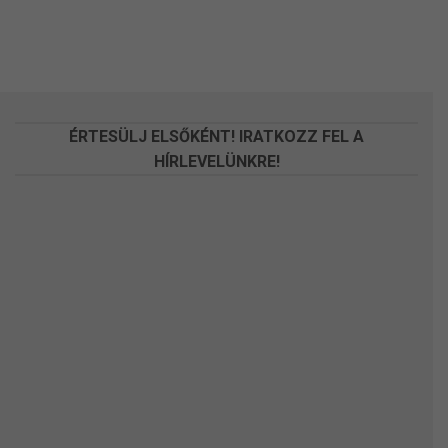
van.
A
változatok
a
termékoldalon
választhatók
ÉRTESÜLJ ELSŐKÉNT! IRATKOZZ FEL A
ki
HÍRLEVELÜNKRE!