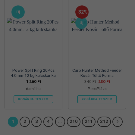
-32%
Új
Új
Power Split Ring 20Pcs
Carp Hunter Method Feeder
4.0mm-12 kg kulcskarika
Kosár Töltő Forma
Original
Current
1 260
Ft
340
Ft
230
Ft
price
price
damil.hu
PecaPláza
was:
is:
340 Ft.
230 Ft.
KOSÁRBA TESZEM
KOSÁRBA TESZEM
Ennek
a
terméknek
1
2
3
4
…
210
211
212
több
variációja