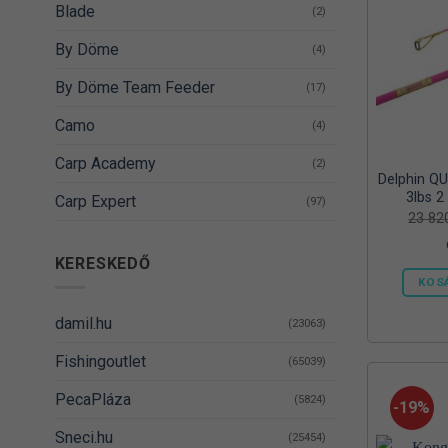
Blade
(2)
By Döme
(4)
By Döme Team Feeder
(17)
Camo
(4)
Carp Academy
(2)
Delphin Q
3lbs 2
Carp Expert
(97)
23 8
CARP ZOOM
(1)
KERESKEDŐ
CarpZoom
(28)
KOS
Catgear
(3)
damil.hu
(23063)
Cormoran
(2)
Fishingoutlet
(65039)
Czero Fishing Team
(7)
PecaPláza
(5824)
-19%
Daiwa
(48)
Sneci.hu
(25454)