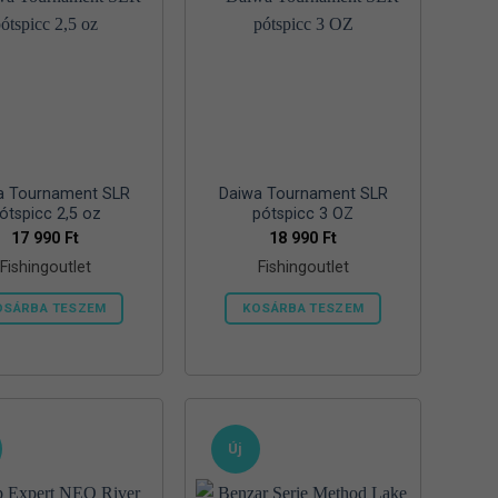
változatok
a
termékoldalon
választhatók
ki
a Tournament SLR
Daiwa Tournament SLR
ótspicc 2,5 oz
pótspicc 3 OZ
17 990
Ft
18 990
Ft
Fishingoutlet
Fishingoutlet
OSÁRBA TESZEM
KOSÁRBA TESZEM
Új