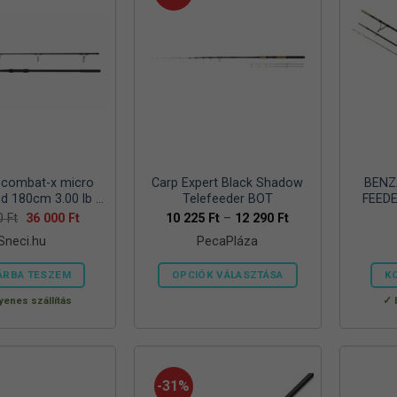
c combat-x micro
Carp Expert Black Shadow
BENZ
ed 180cm 3.00 lb 2
Telefeeder BOT
FEEDE
 pontyozó bot
Original
Current
Ártartomány:
00
Ft
36 000
Ft
10 225
Ft
–
12 290
Ft
price
price
10
Sneci.hu
PecaPláza
was:
is:
225 Ft
40
36
-
000 Ft.
000 Ft.
12
ÁRBA TESZEM
OPCIÓK VÁLASZTÁSA
K
290 Ft
Ennek
yenes szállítás
a
terméknek
több
variációja
-31%