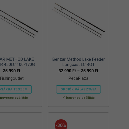
AR METHOD LAKE
Benzar Method Lake Feeder
R 450LC 100-170G
Longcast LC BOT
Ártartomány:
35 990
Ft
32 990
Ft
–
35 990
Ft
32
Fishingoutlet
PecaPláza
990 Ft
-
35
OSÁRBA TESZEM
OPCIÓK VÁLASZTÁSA
990 Ft
Ennek
Ingyenes szállítás
Ingyenes szállítás
a
terméknek
több
variációja
-30%