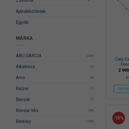
Zsinórok
Ajándékötletek
Egyéb
MÁRKA
ABU GARCIA
(203)
Carp Ex
Fee
Alkatrész
(7)
2 99
Arno
P
(6)
Balzer
(1)
OPCIÓ
Benzár
(7)
Benzar Mix
(58)
-15%
Berkley
(104)