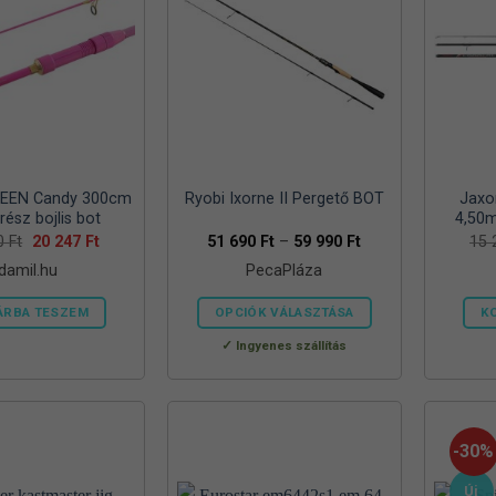
van.
van.
A
A
változatok
változatok
a
a
termékoldalon
termékoldalon
választhatók
választhatók
ki
ki
UEEN Candy 300cm
Ryobi Ixorne II Pergető BOT
Jaxo
 rész bojlis bot
4,50m
Original
Current
Ártartomány:
20
Ft
20 247
Ft
51 690
Ft
–
59 990
Ft
15
price
price
51
damil.hu
PecaPláza
was:
is:
690 Ft
23
20
-
820 Ft.
247 Ft.
59
ÁRBA TESZEM
OPCIÓK VÁLASZTÁSA
K
990 Ft
Ennek
Ingyenes szállítás
a
terméknek
több
variációja
-30%
van.
Új
A