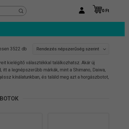
0
Ft
Sorted
esen 3522 db
by
t kielégítő választékkal találkozhatsz. Akár új
popularity
, itt a legnépszerűbb márkák, mint a Shimano, Daiwa,
éssz kínálatunkban, és találd meg azt a horgászbotot,
ZBOTOK