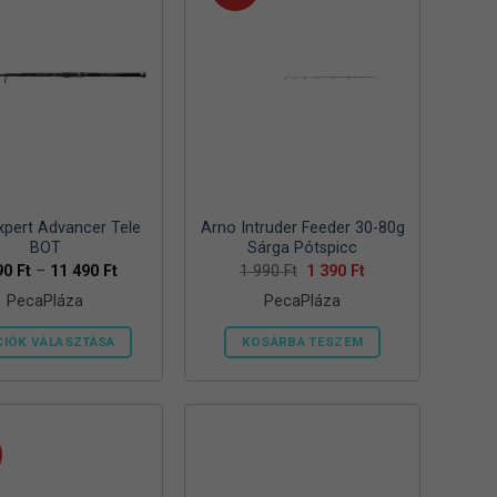
van.
A
változatok
a
termékoldalon
választhatók
ki
xpert Advancer Tele
Arno Intruder Feeder 30-80g
BOT
Sárga Pótspicc
Ártartomány:
Original
Current
90
Ft
–
11 490
Ft
1 990
Ft
1 390
Ft
8
price
price
PecaPláza
PecaPláza
990 Ft
was:
is:
-
1
1
11
990 Ft.
390 Ft.
IÓK VÁLASZTÁSA
KOSÁRBA TESZEM
490 Ft
Ennek
Ennek
a
a
terméknek
terméknek
több
több
variációja
variációja