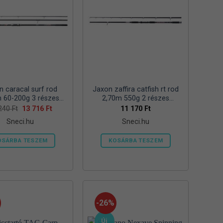
van.
van.
A
A
változatok
változatok
a
a
termékoldalon
termékoldalon
választhatók
választhatók
ki
ki
n caracal surf rod
Jaxon zaffira catfish rt rod
 60-200g 3 részes
2,70m 550g 2 részes
tengeri bot
harcsázó horgászbot
Original
Current
 240
Ft
13 716
Ft
11 170
Ft
price
price
Sneci.hu
Sneci.hu
was:
is:
15
13
240 Ft.
716 Ft.
OSÁRBA TESZEM
KOSÁRBA TESZEM
-26%
Új