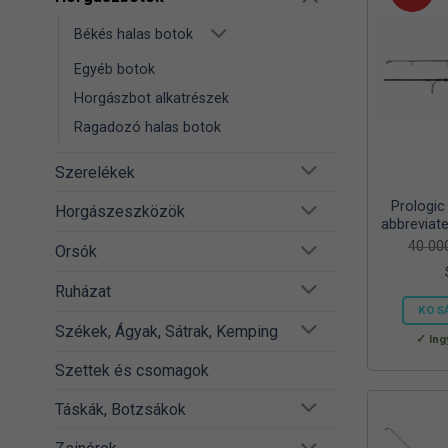
Békés halas botok
Egyéb botok
Horgászbot alkatrészek
Ragadozó halas botok
Szerelékek
Prologi
Horgászeszközök
abbreviat
részes
40 0
Orsók
Ruházat
KOS
Székek, Ágyak, Sátrak, Kemping
Ing
Szettek és csomagok
Táskák, Botzsákok