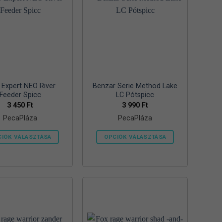
 Expert NEO River
Benzar Serie Method Lake
Feeder Spicc
LC Pótspicc
3 450
Ft
3 990
Ft
PecaPláza
PecaPláza
IÓK VÁLASZTÁSA
OPCIÓK VÁLASZTÁSA
Ennek
Ennek
a
a
terméknek
terméknek
több
több
variációja
variációja
van.
van.
A
A