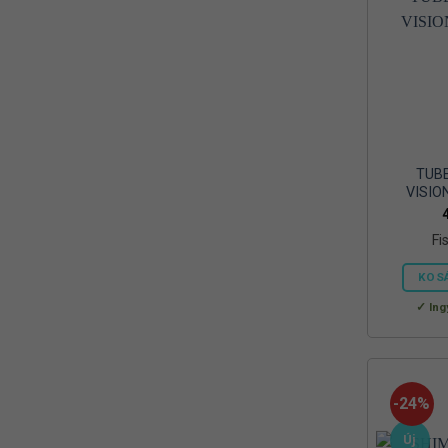
Lineaeffe
(17)
Loomis and Franklin
(8)
MADCAT
(61)
Marshal
(6)
TUBE
MAVER
(25)
VISIO
Mikado
(101)
Fi
MIVARDI
(72)
KOS
Mustad
(13)
Ing
Nevis
(2)
No name
(1)
-24%
Nytro
(38)
Új