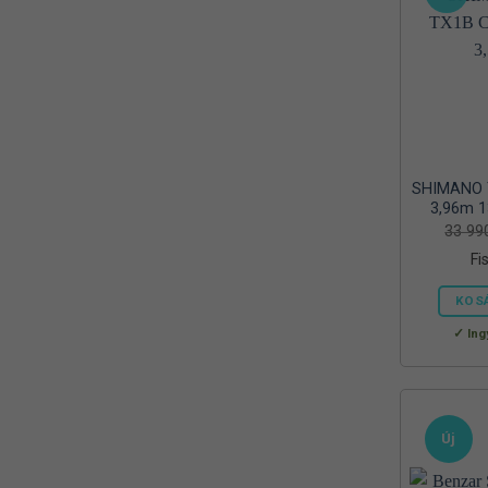
Okuma
(16)
OREEL
(2)
PREDATOR Z
(3)
Predator-Z
(1)
Prologic
(88)
SHIMANO 
3,96m 1
Rapture
(115)
33 9
Reiva
(1)
Fi
Ryobi
(6)
KOS
Ing
Savage Gear
(246)
SENSAS
(1)
Shimano
(31)
Új
SILSTAR
(39)