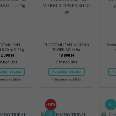
RTINI LEVEL
TUBERTINI LEVEL VISION X
Daiw
N.5,00 m 0-15g
POWER BOLO 5m
p
42 790
Ft
48 890
Ft
shingoutlet
Fishingoutlet
ÁRBA TESZEM
KOSÁRBA TESZEM
K
yenes szállítás
Ingyenes szállítás
-19%
Új
Új