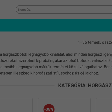
Keresés
a
következőre:
1–36 termék, össz
a horgászbotok legnagyobb kínálatát, ahol minden horgász igényei
zereket szeretnél kipróbálni, akár az első botodat választanád
s további legnagyobb márkák termékei közül válogathatsz. Böng
etesen illeszkedik horgászati stílusodhoz és céljaidhoz.
KATEGÓRIA: HORGÁS
-38%