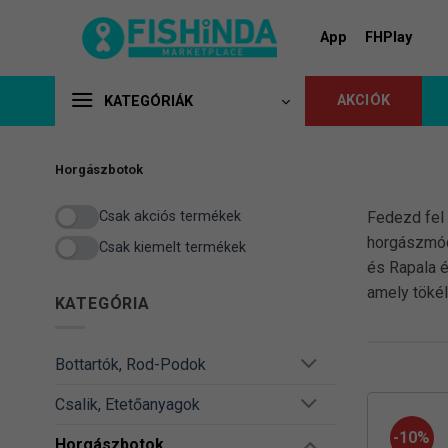
Skip
to
App
FHPlay
content
AKCIÓK
KATEGÓRIÁK
Horgászbotok
Csak akciós termékek
Fedezd fel 
horgászmóds
Csak kiemelt termékek
és Rapala é
amely tökél
KATEGÓRIA
Bottartók, Rod-Podok
Csalik, Etetőanyagok
-10%
Horgászbotok