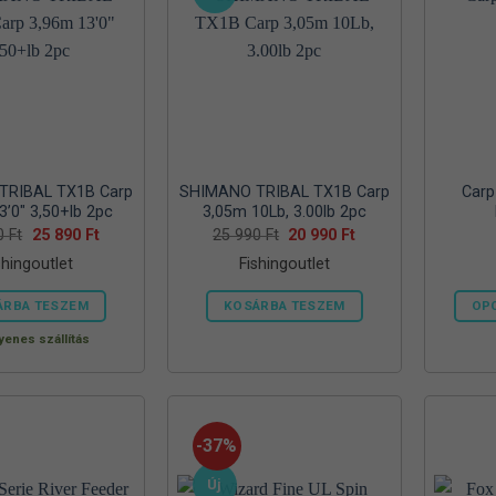
TRIBAL TX1B Carp
SHIMANO TRIBAL TX1B Carp
Carp
3’0″ 3,50+lb 2pc
3,05m 10Lb, 3.00lb 2pc
Original
Current
Original
Current
90
Ft
25 890
Ft
25 990
Ft
20 990
Ft
price
price
price
price
shingoutlet
Fishingoutlet
was:
is:
was:
is:
33
25
25
20
990 Ft.
890 Ft.
990 Ft.
990 Ft.
ÁRBA TESZEM
KOSÁRBA TESZEM
OPC
yenes szállítás
-37%
Új