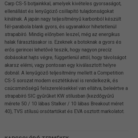
Carp CS-5 botjainkkal, amelyek kivételes gyorsaságot,
ellenállást és lenyűgöző csillapító tulajdonságokat
kínálnak. A japán nagy teljesítményű karbonból készült
fél-parabola blank gyors, és ugyanakkor hihetetlenül
strapabíró. Mindig előnyben leszel, még az energikus
halak fárasztásakor is. Ezeknek a botoknak a gyors és
erős gerincei lehetővé teszik, hogy nagyon precíz
dobásokat hajts végre, függetlenül attól, hogy távolságot
akarsz elérni, vagy pontosan egy kiválasztott helyre
dobnál. A lenyűgöző teljesítmény mellett a Competition
CS-5 sorozat modern esztétikával is rendelkezik, és
csúcsminőségű felszerelésekkel van ellátva, beleértve a
strapabíró SIC gyűrűket KW stílusban (kezdőgyűrű
mérete 50 / 10 lábas Stalker / 10 lábas Breakout méret
40), TVS stílusú orsótartókat és EVA osztott markolatot.