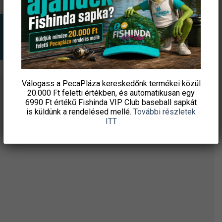
Válogass a PecaPláza kereskedőnk termékei közül
20.000 Ft feletti
értékben, és automatikusan egy
ÉRTESÜLJ ELSŐKÉNT! IRATKOZZ FEL A
6990 Ft értékű
Fishinda VIP Club baseball sapkát
HÍRLEVELÜNKRE!
is küldünk a rendelésed mellé.
További részletek
ITT