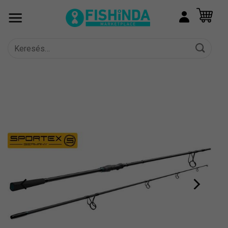
Skip
to
content
Keresés
a
következőre: