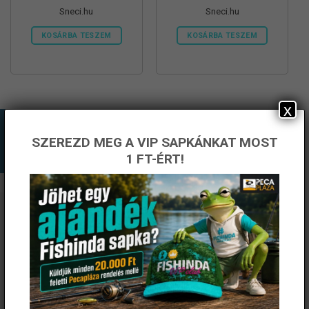
Sneci.hu
Sneci.hu
KOSÁRBA TESZEM
KOSÁRBA TESZEM
x
SZEREZD MEG A VIP SAPKÁNKAT MOST
1 FT-ÉRT!
ÉRTESÜLJ ELSŐKÉNT! IRATKOZZ FEL A
HÍRLEVELÜNKRE!