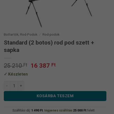
Bottartók, Rod-Podok
/
Rod-podok
Standard (2 botos) rod pod szett +
sapka
Original
Current
25 210
Ft
16 387
Ft
price
price
Készleten
was:
is:
25
16
Standard (2 botos) rod pod szett + sapka mennyiség
210 Ft.
387 Ft.
KOSÁRBA TESZEM
Szállítási díj:
1 490
Ft
.
Ingyenes szállítás
25 000
Ft
felett