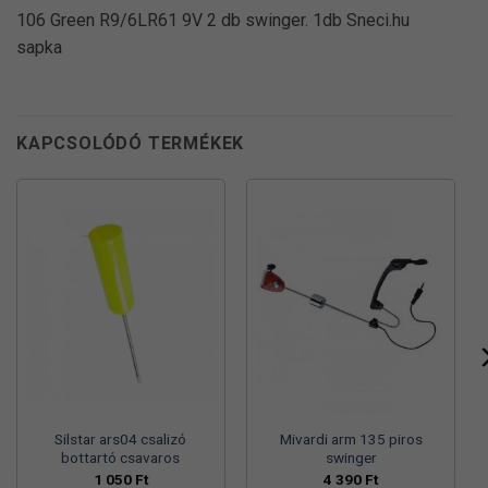
106 Green R9/6LR61 9V 2 db swinger. 1db Sneci.hu
sapka
KAPCSOLÓDÓ TERMÉKEK
Silstar ars04 csalizó
Mivardi arm 135 piros
bottartó csavaros
swinger
1 050
Ft
4 390
Ft